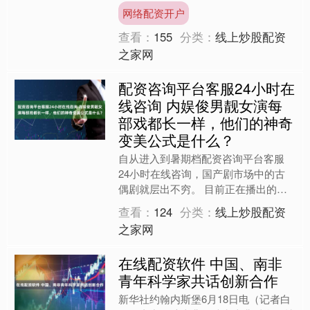
出动，却在一番侦查后，将“受害
网络配资开户
人”和“嫌疑人”一起送进看守....
查看：
155
分类：
线上炒股配资
之家网
配资咨询平台客服24小时在
线咨询 内娱俊男靓女演每
部戏都长一样，他们的神奇
变美公式是什么？
自从进入到暑期档配资咨询平台客服
24小时在线咨询，国产剧市场中的古
偶剧就层出不穷。 目前正在播出的三
部作品分别是《雀骨》、《百花杀》和
查看：
124
分类：
线上炒股配资
《千香》。 其中《千香》已....
之家网
在线配资软件 中国、南非
青年科学家共话创新合作
新华社约翰内斯堡6月18日电（记者白