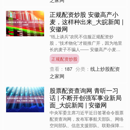
之家网
正规配资炒股 安徽高产小
麦，这样种出来_大皖新闻 |
安徽网
“纸上谈兵”农民不信服正规配资炒
股，“技术物化”才能推广开，因为地里
长的麦子不骗人—— 安徽高产小麦，
这样种出来 麦浪翻滚的丰收季刚过，
正规配资炒股
近日，一组数据引发关注：....
查看：
187
分类：
线上炒股配资
之家网
股票配资查询网 青听一习
话 | 不断开创强军事业新局
面_大皖新闻 | 安徽网
中央军委主席习近平近日签署命令股票
配资查询网，发布军事航天部队、网络
空间部队、信息支援部队、联勤保障部