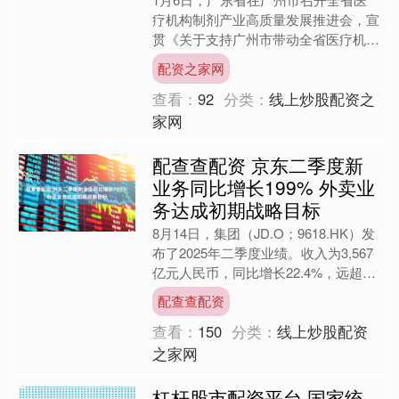
疗机构制剂产业高质量发展推进会，宣
贯《关于支持广州市带动全省医疗机构
制剂产业高质量发展的若干措施》（粤
配资之家网
工信规字〔2025〕7号....
查看：
92
分类：
线上炒股配资之
家网
配查查配资 京东二季度新
业务同比增长199% 外卖业
务达成初期战略目标
8月14日，集团（JD.O；9618.HK）发
布了2025年二季度业绩。收入为3,567
亿元人民币，同比增长22.4%，远超市
场预期配查查配资，也再次刷新了近
配查查配资
三....
查看：
150
分类：
线上炒股配资
之家网
杠杆股市配资平台 国家统