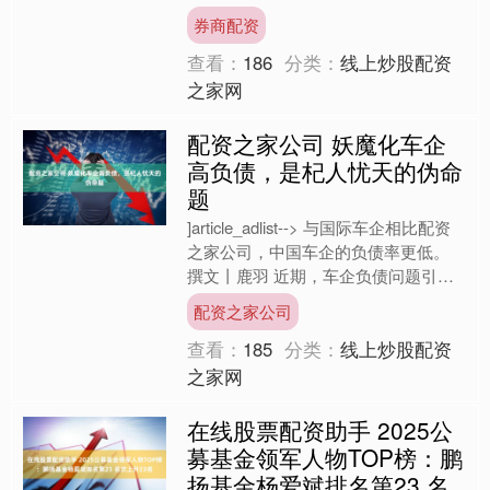
志着我国在大口径中厚壁无缝钢管装备
券商配资
领域取得重大突....
查看：
186
分类：
线上炒股配资
之家网
配资之家公司 妖魔化车企
高负债，是杞人忧天的伪命
题
]article_adlist--> 与国际车企相比配资
之家公司，中国车企的负债率更低。
撰文丨鹿羽 近期，车企负债问题引起
广泛热议。 比亚迪集团品牌及公关处
配资之家公司
总....
查看：
185
分类：
线上炒股配资
之家网
在线股票配资助手 2025公
募基金领军人物TOP榜：鹏
扬基金杨爱斌排名第23 名