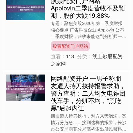
股票配资门户网站
Applovin二季度营收不及预
期，股价大跌19.88%
专题：聚焦美股2026年第二季度财报
核心要点 广告科技企业 Applovin 公布
二季度财报，营收未能达到分析师一致
预期； 周四盘前交易时段，这家广告
股票配资门户网站
技术巨头....
查看：
113
分类：
线上炒股配资
之家网
网络配资开户 一男子称朋
友遭人持刀挟持报警求助，
警方查明：二人均为电诈团
伙车手，分赃不均，“黑吃
黑”后起内讧
朋友遭人持刀挟持，对方来势汹汹，案
情万分危急……接到这样的报警，长沙
市公安局雨花分局高桥派出所民警迅速