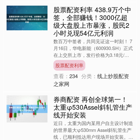
股票配资利率 438.9万个中
签，全部赚钱！3000亿超
级大盘股上市暴涨，股民2
小时兑现54亿元利润
数百万中签者，共同见证这一时刻！ 7
月16日，华电新能（600930.SH）正式
在上交所上市，发行价格为3.18元/
股，开盘后一度涨到10元上方，较发
股票配资利率
行价大涨近....
查看：
234
分类：
线上炒股配资
之家网
券商配资 再创全球第一！
太重φ530Assel斜轧管生产
线开始安装
近日，太重为国内某用户自主设计制造
的世界最大φ530mm Assel斜轧管生产
线，已顺利抵达用户现场开始安装。标