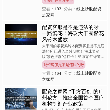
配资门户官方平台
以“绣花功夫”绘....
查看：
193
分类：
线上炒股配资
之家网
配资客服是不是违法的呀
一路繁花！海珠大干围紫花
风铃木盛放
大干围的紫花风铃木配资客服是不是违
法的呀 已进入全盛期啦！ 海珠限定
版“紫色浪漫”必打卡！💜 在沿江绿道边
团团簇簇的粉紫色花球挂满枝头 花朵
配资客服是不是违法的呀
饱满而又轻盈 🥰 ....
查看：
164
分类：
线上炒股配资
之家网
配资之家网 “千方百剂”的广
州秘方：推出全国首个医疗
机构制剂产业政策
1月6日，广东省在广州市召开全省医