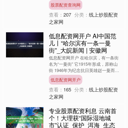
队军旗旗面式样，并在八一建军节到来
股票配资查询网
之际，向全体人民解放军指....
查看：
207
分类：
线上炒股配资
之家网
低息配资网开户 AI中国范
儿丨“哈尔滨有一条一曼
街”_大皖新闻 | 安徽网
低息配资网开户 在哈尔滨，有一条街
名为“一曼街” 它1915年形成，原称山
街 1946年为纪念抗日英雄赵一曼而更
名“一曼街” 之所以将这条街命名为“一
低息配资网开户
曼街” 是....
查看：
165
分类：
线上炒股配资
之家网
专业股票配资利息 云南首
个！大理获“国际湿地城
市”认证_保护_洱海_生态