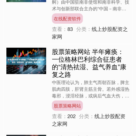
舸）由中国驻南非使馆和南非科学、技
术与创新部联合主办的“中国－南非青
年科学家研讨会”17日在南非行政首都
在线配资软件
比勒陀利亚举行。两国....
查看：
83
分类：
线上炒股配资之
家网
股票策略网站 半年瘫痪：
一位格林巴利综合征患者
的“清热祛湿、益气养血”康
复之路
中医理论认为，肺主气而朝百脉，脾主
肌肉四肢，肝肾主筋主骨。若外感湿热
毒邪，浸淫经脉，或病后气血大伤，则
筋脉失于濡养，渐致肢体痿软无力。因
股票策略网站
此，治疗格林巴利综合征的....
查看：
202
分类：
线上炒股配资
之家网