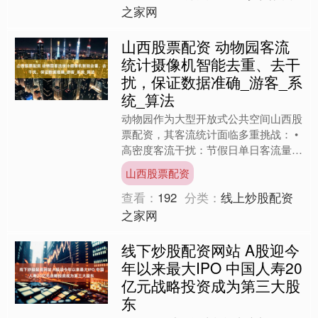
之家网
山西股票配资 动物园客流
统计摄像机智能去重、去干
扰，保证数据准确_游客_系
统_算法
动物园作为大型开放式公共空间山西股
票配资，其客流统计面临多重挑战： •
高密度客流干扰：节假日单日客流量常
突破数万人次，游客行进轨迹重叠率
山西股票配资
高，传统红外或单目摄像....
查看：
192
分类：
线上炒股配资
之家网
线下炒股配资网站 A股迎今
年以来最大IPO 中国人寿20
亿元战略投资成为第三大股
东