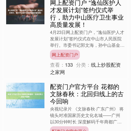
网上配资门户 “逸仙医护人
才发展计划”签约仪式举
行，助力中山医疗卫生事业
高质量发展！
4月23日网上配资门户，“逸仙医护人才
发展计划”签约仪式在中山市人民医院
举行。市委书记郭文海，孙中山基金会
会长汤炳权，孙中山先生曾侄孙、孙中
网上配资门户
山基金会顾问孙必胜等....
查看：
133
分类：
线上炒股配资
之家网
配资门户官方平台 花都的
文脉春秋：北回归线上的古
今回响
央视纪录片 《文脉春秋·广东广州》 将
镜头对准国家历史文化名城——广州
以30分钟时长 深度解码千年商都广州
展现其“敢为天下先”的城市精神 和