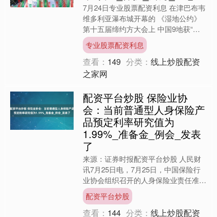
7月24日专业股票配资利息 在津巴布韦
维多利亚瀑布城开幕的 《湿地公约》
第十五届缔约方大会上 中国9地获“国
际湿地城市”认证 至此 中国“国际湿地
专业股票配资利息
城市”总数达2....
查看：
149
分类：
线上炒股配资
之家网
配资平台炒股 保险业协
会：当前普通型人身保险产
品预定利率研究值为
1.99%_准备金_例会_发表
了
来源：证券时报配资平台炒股 人民财
讯7月25日电，7月25日，中国保险行
业协会组织召开的人身保险业责任准备
金评估利率专家咨询委员会2025年二
配资平台炒股
季度例会上配资平台....
查看：
144
分类：
线上炒股配资