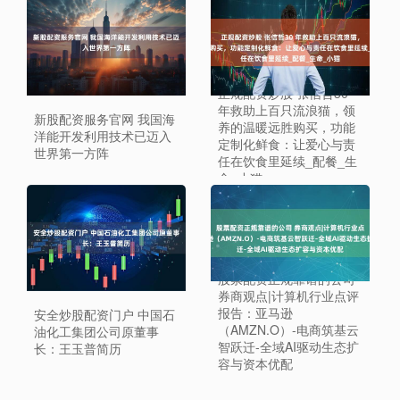
正规配资炒股 张信哲30
年救助上百只流浪猫，领
新股配资服务官网 我国海
养的温暖远胜购买，功能
洋能开发利用技术已迈入
定制化鲜食：让爱心与责
世界第一方阵
任在饮食里延续_配餐_生
命_小猫
股票配资正规靠谱的公司
券商观点|计算机行业点评
报告：亚马逊
安全炒股配资门户 中国石
（AMZN.O）-电商筑基云
油化工集团公司原董事
智跃迁-全域AI驱动生态扩
长：王玉普简历
容与资本优配