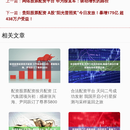
上一篇：
网络股票配资平台 华为徐直军：驱动增长的路径
下一篇：
贵阳股票配资 A股“阳光普照奖”今日发放！暴增175亿 超
438万户受益！
相关文章
配资股票配资按月配资 江
合法配资平台 天问二号成
汽集团项兴初：感谢张兴
功发射 我国开启小行星探
海、尹同跃订了尊界S800
测与采样返回之旅