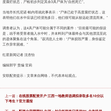
度腐烂状态，尸检初步判定其余3具尸体为“自然死亡”。
当地市长托尼诺·帕内塔就此事表示：“尸体已处于高度腐烂状态，这
表明他们在水中应该已经浸泡多日，他们很可能从较远处漂流而来。”
调查者认为，这4具尸体可能分属于不同的案件：“目前最可能的假设
是，凶手将受害者抛入水中时，并未料到尸体最终会与其他漂流至此
的遗体聚集在这个角落。”该消息人士称：“尸体损毁严重，身份鉴定
工作异常困难。”
红星新闻记者 沈杏怡
编辑郭宇 责编 官莉
安联配资提示：文章来自网络，不代表本站观点。
上一篇：
在线股票配资开户 江西一地教师选调拟录取多名10分以
下考生？官方通报