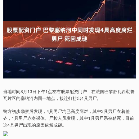
当地时间8月13日下午1点左右股票配资门户，在法国巴黎舒瓦西勒鲁
瓦片区的塞纳河内同一地点，接连打捞出4具男尸。
警方初步勘察后发现，4具男尸均已高度腐烂，其中3具男尸衣着整
齐，1具男尸赤身裸体。尸检人员发现，其中1具男尸系被勒死，目前
这4具男尸出现的原因依然成谜。