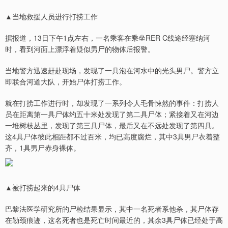
▲当地救援人员进行打捞工作
据报道，13日下午1点左右，一名乘客在乘坐RER C线途经塞纳河
时，看到河面上漂浮着疑似男尸的物体后报警。
当地警方迅速赶赴现场，发现了一具泡在河水中的光头男尸。警方立
即联合河道大队，开始尸体打捞工作。
就在打捞工作进行时，却发现了一系列令人毛骨悚然的事件：打捞人
员在距离第一具尸体约五十米处发现了第二具尸体；紧接着又在河边
一堆树枝丛里，发现了第三具尸体，最后又在不远处发现了第四具。
这4具尸体彼此相距都不过百米，均已高度腐烂，其中3具男尸衣着整
齐，1具男尸赤身裸体。
▲被打捞起来的4具尸体
巴黎法医学研究所的尸检结果显示，其中一名死者系他杀，其尸体存
在勒颈痕迹，这名死者也是死亡时间最近的，其余3具尸体已经处于高